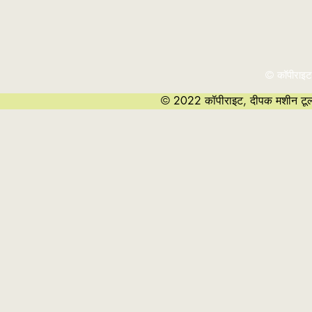
© कॉपीराइट
© 2022 कॉपीराइट, दीपक मशीन टूल्स 